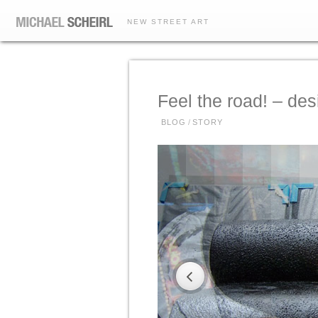
NEW STREET ART
Feel the road! – desi
BLOG
/
STORY