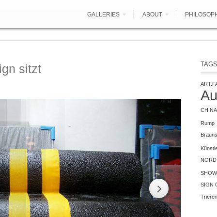
GALLERIES
ABOUT
PHILOSOP
TAG
gn sitzt
ART.F
Au
CHINA
Rump
Braun
Künstl
NORD 
SHOW
SIGN 
Triere