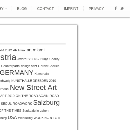
HY
BLOG
CONTACT
IMPRINT
PRIVACY
S
art miami
AIR 2012
ARTmax
stria
Award
BEJING
Budja
Charity
Counterparts
design sitzt
Gerald Charles
GERMANY
Kunsthalle
schweig
KUNSTHALLE DRESDEN 2010
New Street Art
erhaus
ART 2010
ON THE ROAD AGAIN
ROAD
Salzburg
 SEOUL
ROADWORK
OF THE TIMES
Stadtgalerie Lehen
USA
nberg
Wesseling
WORKING 9 TO 5