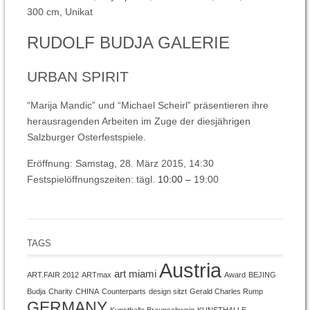
300 cm, Unikat
RUDOLF BUDJA GALERIE
URBAN SPIRIT
“Marija Mandic” und “Michael Scheirl” präsentieren ihre
herausragenden Arbeiten im Zuge der diesjährigen
Salzburger Osterfestspiele.
Eröffnung: Samstag, 28.
März 2015,
14:30
Festspielöffnungszeiten: tägl.
10:00 –
19:00
TAGS
Austria
art miami
ART.FAIR 2012
ARTmax
Award
BEJING
Budja
Charity
CHINA
Counterparts
design sitzt
Gerald Charles Rump
GERMANY